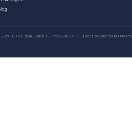
Blog
©
2026
TuTo Digital. CNPJ:
33.072.995/0001-55
. Todos os direitos reservado