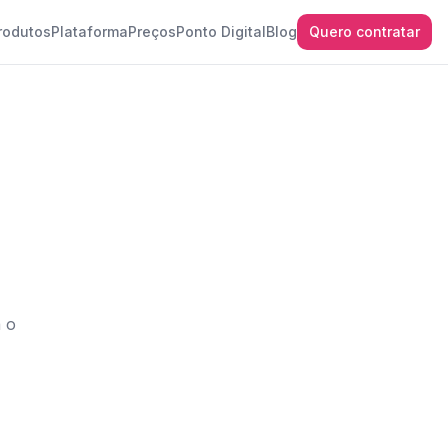
rodutos
Plataforma
Preços
Ponto Digital
Blog
Quero contratar
 o